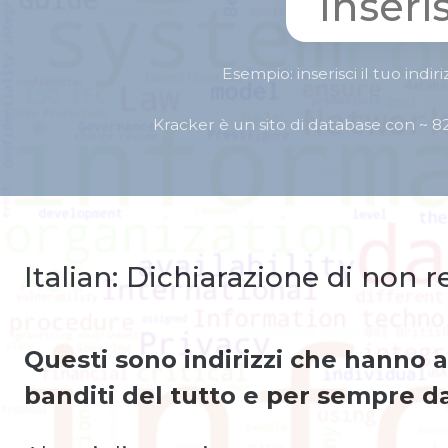
Esempio: inserisci il tuo indi
Kracker è un sito di database con ~ 82
Italian: Dichiarazione di non 
Questi sono indirizzi che hanno a
banditi del tutto e per sempre da