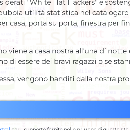
nsiderati "White Hat Hackers" e sost
dubbia utilità statistica nel catalogare
er casa, porta su porta, finestra per fi
viene a casa nostra all'una di notte e 
no di essere dei bravi ragazzi o se sta
essa, vengono banditi dalla nostra pro
stral
per il supporto fornito nello sviluppo di questo sito.