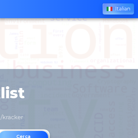
Italian
list
m/kracker
Cerca