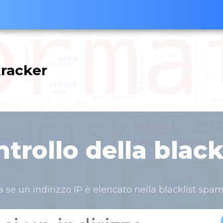
 kracker
trollo della black
a se un indirizzo IP è elencato nella blacklist spa