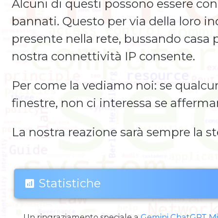
Alcuni di questi possono essere co
bannati. Questo per via della loro in
presente nella rete, bussando casa p
nostra connettività IP consente.
Per come la vediamo noi: se qualcuno 
finestre, non ci interessa se afferma
La nostra reazione sarà sempre la st
Statistiche
analytics
Un ringraziamento speciale a
Gemini
ChatGPT
Mi