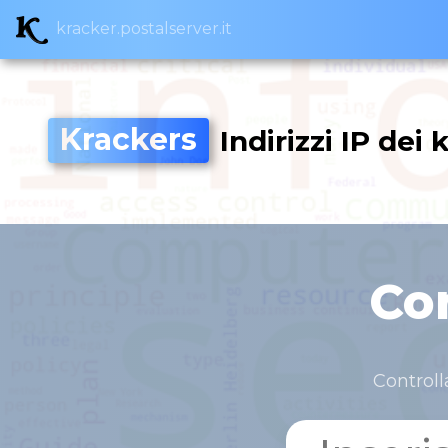
kracker.postalserver.it
Krackers
Indirizzi IP dei
Con
Controll